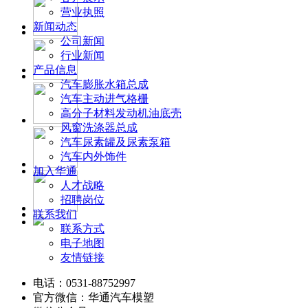
营业执照
新闻动态
公司新闻
行业新闻
产品信息
汽车膨胀水箱总成
汽车主动进气格栅
高分子材料发动机油底壳
风窗洗涤器总成
汽车尿素罐及尿素泵箱
汽车内外饰件
加入华通
人才战略
招聘岗位
联系我们
联系方式
电子地图
友情链接
电话：0531-88752997
官方微信：华通汽车模塑