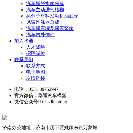
汽车膨胀水箱总成
汽车主动进气格栅
高分子材料发动机油底壳
风窗洗涤器总成
汽车尿素罐及尿素泵箱
汽车内外饰件
加入华通
人才战略
招聘岗位
联系我们
联系方式
电子地图
友情链接
电话：0531-88752997
官方微信：华通汽车模塑
微信公众号ID：sdhuatong
济南办公地址：济南市历下区姚家东路万象城